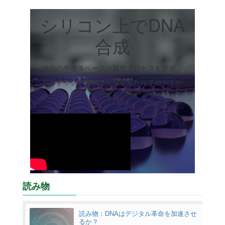
シリコン上でDNA
合成
独自の半導体ベースの製造プロセスを開発。
業界トップの価格、一塩基あたり７セントか
ら。
読み物
読み物：DNAはデジタル革命を加速させ
るか？