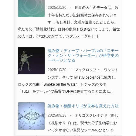
-
2025/10/20
世界の大半のデータは、数
十年も持たない記録媒体に保存されていま
す… もし今日、文明が途絶えたとしたら、
私たちの「情報化時代」は何の痕跡も残さないでしょう。後世
の人々は、21世紀がかつてデジタルデータを […]
読み物：ディープ・パープルの「スモー
ク・オン・ザ・ウォーター」が科学史の
一ページとなる
-
2025/10/20
マイクロソフト、ワシント
ン大学、そしてTwist Bioscienceは協力し、
ロックの名曲「Smoke on the Water」とジャズの名作
「Tutu」をアーカイブ品質でDNAに保存することに成 […]
読み物：核酸オリゴが世界を変えた方法
-
2025/09/28
オリゴヌクレオチド（略し
て核酸オリゴ）は、現代の分子生物学にお
いて欠かせない重要なツールのひとつで