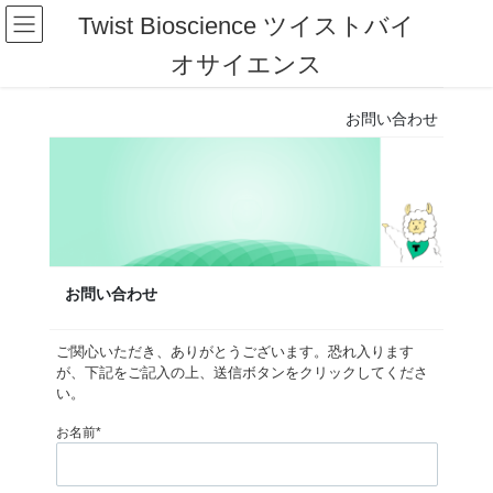
コ
ナ
Twist Bioscience ツイストバイ
ン
ビ
テ
ゲ
オサイエンス
ン
ー
ツ
シ
お問い合わせ
へ
ョ
ス
ン
キ
に
ッ
移
プ
動
お問い合わせ
ご関心いただき、ありがとうございます。恐れ入ります
が、下記をご記入の上、送信ボタンをクリックしてくださ
い。
お名前*