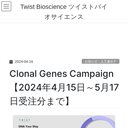
コ
ナ
Twist Bioscience ツイストバイ
ン
ビ
テ
ゲ
オサイエンス
ン
ー
ツ
シ
へ
ョ
ス
ン
キ
に
ッ
移
プ
動
2024-04-16
お知らせ：人工遺伝子
Clonal Genes Campaign
【2024年4月15日～5月17
日受注分まで】