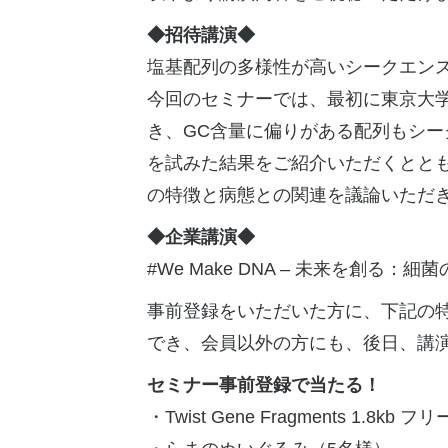
◆招待講演◆
塩基配列の多様性が高いシークエン
今回のセミナーでは、最初に東京大学
き、​GC含量に偏りがある配列もシークエンス
を試みた結果をご紹介いただくとと
の特徴と病態との関連を議論いただ
◆企業講演◆
#We Make DNA ‒ 未来を創る：
事前登録をいただいた方に、下記の
でき、会員以外の方にも、後日、講
セミナー事前登録で当たる！
・Twist Gene Fragments 1.8k