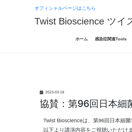
コ
ナ
オフィシャルページはこちら
ン
ビ
テ
ゲ
Twist Bioscien
ン
ー
ツ
シ
へ
ョ
ホーム
感染症関連Tools
ス
ン
キ
に
ッ
移
プ
動
2023-03-18
協賛：第96回日本細
Twist Bioscienceは、第9
以下より講演内容をご視聴いただけ