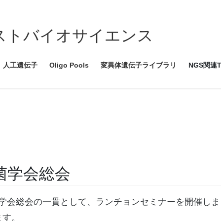
ce ツイストバイオサイエンス
人工遺伝子
Oligo Pools
変異体遺伝子ライブラリ
NGS関連T
菌学会総会
6回日本細菌学会総会の一貫として、ランチョンセミナーを開催し
ます。