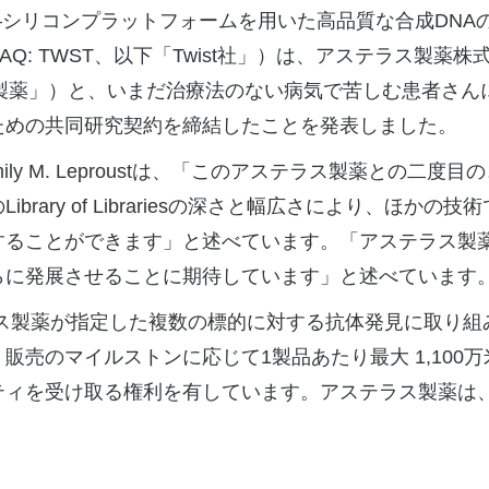
–シリコンプラットフォームを用いた高品質な合成DNA
AQ: TWST、以下「Twist社」）は、
アステラス製薬株
ス製薬」）と、いまだ治療法のない病気で苦しむ患者さん
ための共同研究契約を締結したことを発表しました。
mily M. Leproustは、「このアステラス製薬との
rary of Librariesの深さと幅広さにより、ほか
することができます」と述べています。「アステラス製
らに発展させることに期待しています」と述べています
ラス製薬が指定した複数の標的に対する抗体発見に取り組み
販売のマイルストンに応じて1製品あたり最大 1,100
ティを受け取る権利を有しています。アステラス製薬は