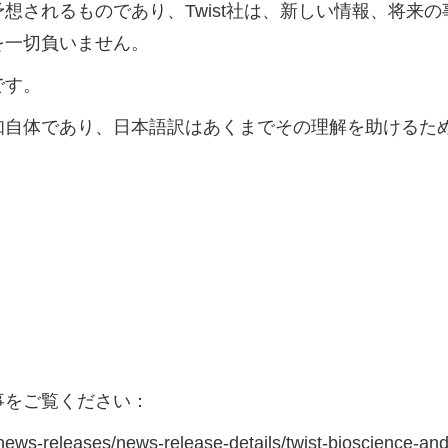
想されるものであり、Twist社は、新しい情報、将来
を一切負いません。
です。
知自体であり、日本語訳はあくまでその理解を助けるた
事をご覧ください：
/news-releases/news-release-details/twist-bioscience-and