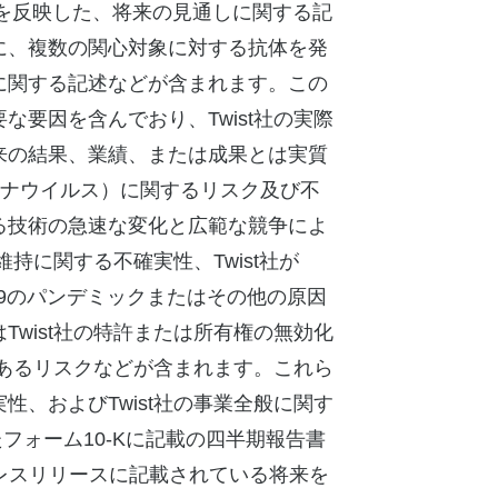
待を反映した、将来の見通しに関する記
に、複数の関心対象に対する抗体を発
に関する記述などが含まれます。この
要因を含んでおり、Twist社の実際
来の結果、業績、または成果とは実質
ロナウイルス）に関するリスク及び不
る技術の急速な変化と広範な競争によ
持に関する不確実性、Twist社が
-19のパンデミックまたはその他の原因
wist社の特許または所有権の無効化
であるリスクなどが含まれます。これら
、およびTwist社の事業全般に関す
たフォーム10-Kに記載の四半期報告書
レスリリースに記載されている将来を