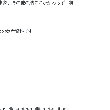
の事象、その他の結果にかかわらず、将
めの参考資料です。
-astellas-enter-multitarget-antibody