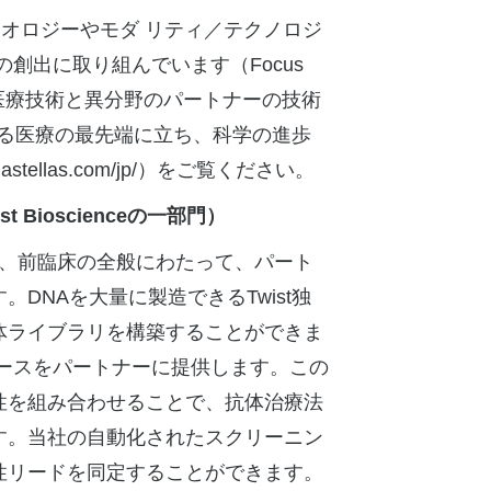
イオロジーやモダ リティ／テクノロジ
創出に取り組んでいます（Focus
の医療技術と異分野のパートナーの技術
る医療の最先端に立ち、科学の進歩
astellas.com/jp/
）をご覧ください。
st Bioscience
の一部門）
合わせ、前臨床の全般にわたって、パート
NAを大量に製造できるTwist独
体ライブラリを構築することができま
平なリソースをパートナーに提供します。この
性を組み合わせることで、抗体治療法
す。当社の自動化されたスクリーニン
性リードを同定することができます。