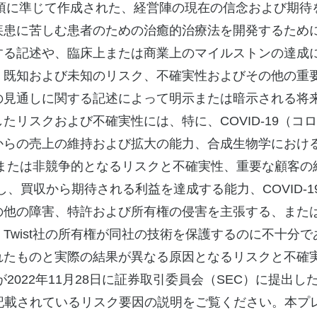
条項に準じて作成された、経営陣の現在の信念および期
疾患に苦しむ患者のための治癒的治療法を開発するため
する記述や、臨床上または商業上のマイルストンの達成
既知および未知のリスク、不確実性およびその他の重要な
の見通しに関する記述によって明示または暗示される将
たリスクおよび不確実性には、特に、COVID-19（コ
からの売上の維持および拡大の能力、合成生物学におけ
化または非競争的となるリスクと不確実性、重要な顧客の維
統合し、買収から期待される利益を達成する能力、COVID
他の障害、特許および所有権の侵害を主張する、またはT
Twist社の所有権が同社の技術を保護するのに不十分
たものと実際の結果が異なる原因となるリスクと不確実性
が2022年11月28日に証券取引委員会（SEC）に提出し
に記載されているリスク要因の説明をご覧ください。本プ