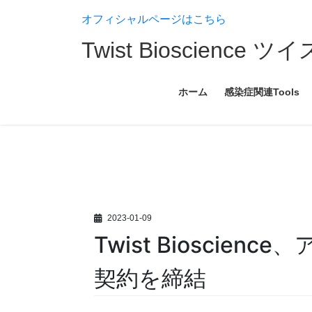
コ
ナ
オフィシャルページはこちら
ン
ビ
テ
ゲ
Twist Bioscien
ン
ー
ツ
シ
へ
ョ
ホーム
感染症関連Tools
ス
ン
キ
に
ッ
移
プ
動
2023-01-09
Twist Biosci
契約を締結