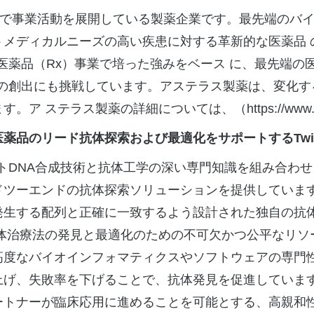
以上で事業活動を展開している製薬企業です。最先端のバ
メディカルニーズの高い疾患に対する革新的な医薬品 の
療用医薬品（Rx）事業で培った強みをベース に、最先端
の創出にも挑戦しています。アステラス製薬は、変化す
す。ア ステラス製薬の詳細については、（
https://www.
医薬品のリード抗体探索および最適化をサポートする
Twi
スループットDNA合成技術と抗体工学の深い専門知識を組み
ツーエンドの抗体探索ソリューションを提供しています。D
発生する配列と正確に一致するよう設計された独自の抗
ariesは、抗体治療法の発見と最適化のための不可欠かつ公
高度なバイオインフォマティクスやソフトウェアの専門
上げ、失敗率を下げることで、抗体発見を促進していま
ートナーが臨床応用に進めることを可能とする、高親和