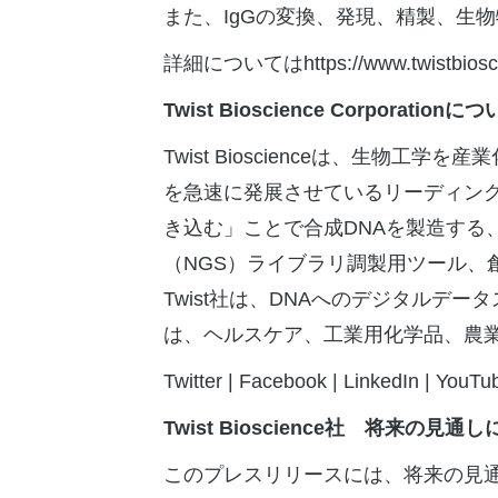
また、IgGの変換、発現、精製、生
詳細については
https://www.twistbios
Twist Bioscience Corporation
につ
Twist Bioscienceは、生
を急速に発展させているリーディン
き込む」ことで合成DNAを製造する
（NGS）ライブラリ調製用ツール、
Twist社は、DNAへのデジタルデ
は、ヘルスケア、工業用化学品、農
Twitter
|
Facebook
|
LinkedIn
|
YouTu
Twist Bioscience
社 将来の見通し
このプレスリリースには、将来の見