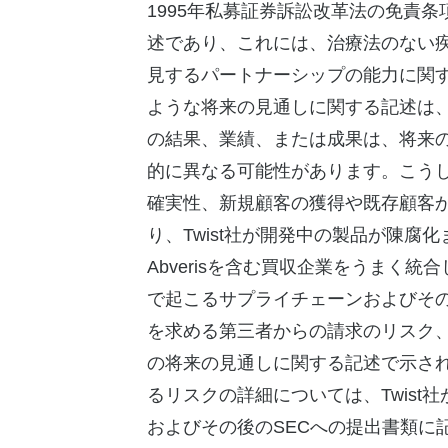
1995年私募証券訴訟改革法の免責
述であり、これには、治療法のない
見するパートナーシップの能力に関
ような将来の見通しに関する記述は、
の結果、業績、または成果は、将来
的に異なる可能性があります。こうし
確実性、新規顧客の獲得や既存顧客
り、Twist社が開発中の製品が陳腐
Abverisを含む買収企業をうまく
で起こるサプライチェーンおよびその
を求める第三者からの請求のリスク、
の将来の見通しに関する記述で示され
るリスクの詳細については、Twist社
およびその後のSECへの提出書類