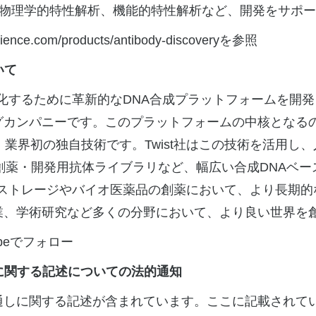
物物理学的特性解析、機能的特性解析など、開発をサポ
cience.com/products/antibody-discovery
を参照
いて
物工学を産業化するために革新的なDNA合成プラットフォーム
グカンパニーです。このプラットフォームの中核となるの
、業界初の独自技術です。Twist社はこの技術を活用し
創薬・開発用抗体ライブラリなど、幅広い合成DNAベ
ータストレージやバイオ医薬品の創薬において、より長期的な
業、学術研究など多くの分野において、より良い世界を
be
でフォロー
に関する記述についての法的通知
通しに関する記述が含まれています。ここに記載されて